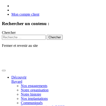
Mon compte client
Rechercher un contenu :
Chercher
Fermer et revenir au site
Aller
au
contenu
Découvrir
Bayard
Nos engagements
Notre organisation
Notre histoire
Nos implantations
Communiqués