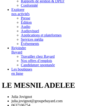
Rapports de gestion & DPEF
Conformité
Explorer
nos activités
Presse
Édition
Audio
Audiovisuel
Applications et plateformes
Services média
Événements
Rejoindre
Bayard
Travailler chez Bayard
Nos offres d’emplois
Candidature spontanée
Les boutiques
en ligne
LE MESNIL ADELEE
Julia Jovignot
julia.jovignot@groupebayard.com
0637106754