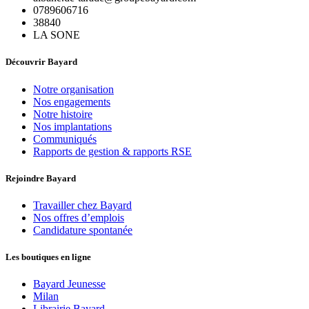
0789606716
38840
LA SONE
Découvrir Bayard
Notre organisation
Nos engagements
Notre histoire
Nos implantations
Communiqués
Rapports de gestion & rapports RSE
Rejoindre Bayard
Travailler chez Bayard
Nos offres d’emplois
Candidature spontanée
Les boutiques en ligne
Bayard Jeunesse
Milan
Librairie Bayard