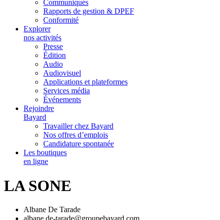
Communiqués
Rapports de gestion & DPEF
Conformité
Explorer
nos activités
Presse
Édition
Audio
Audiovisuel
Applications et plateformes
Services média
Événements
Rejoindre
Bayard
Travailler chez Bayard
Nos offres d’emplois
Candidature spontanée
Les boutiques
en ligne
LA SONE
Albane De Tarade
albane.de-tarade@groupebayard.com