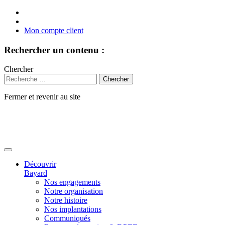
Mon compte client
Rechercher un contenu :
Chercher
Fermer et revenir au site
Aller
au
contenu
Découvrir
Bayard
Nos engagements
Notre organisation
Notre histoire
Nos implantations
Communiqués