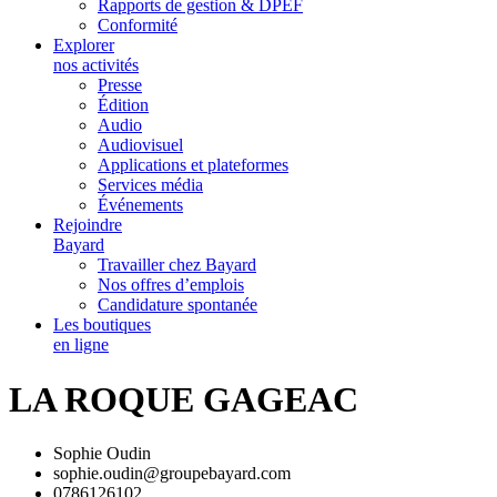
Rapports de gestion & DPEF
Conformité
Explorer
nos activités
Presse
Édition
Audio
Audiovisuel
Applications et plateformes
Services média
Événements
Rejoindre
Bayard
Travailler chez Bayard
Nos offres d’emplois
Candidature spontanée
Les boutiques
en ligne
LA ROQUE GAGEAC
Sophie Oudin
sophie.oudin@groupebayard.com
0786126102