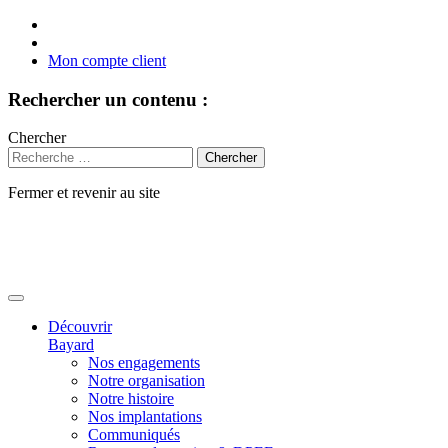
Mon compte client
Rechercher un contenu :
Chercher
Fermer et revenir au site
Aller
au
contenu
Découvrir
Bayard
Nos engagements
Notre organisation
Notre histoire
Nos implantations
Communiqués