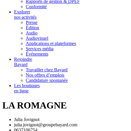
Rapports de gestion & DPEF
Conformité
Explorer
nos activités
Presse
Édition
Audio
Audiovisuel
Applications et plateformes
Services média
Événements
Rejoindre
Bayard
Travailler chez Bayard
Nos offres d’emplois
Candidature spontanée
Les boutiques
en ligne
LA ROMAGNE
Julia Jovignot
julia.jovignot@groupebayard.com
0637106754