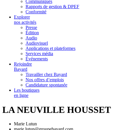
Communiqués
Rapports de gestion & DPEF
Conformité
Explorer
nos activités
Presse
Édition
Audio
Audiovisuel
Applications et plateformes
Services média
Événements
Rejoindre
Bayard
Travailler chez Bayard
Nos offres d’emplois
Candidature spontanée
Les boutiques
en ligne
LA NEUVILLE HOUSSET
Marie Lutun
marie.lutun@groupebayard.com