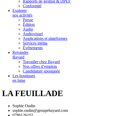
Rapports de gestion & DPEF
Conformité
Explorer
nos activités
Presse
Édition
Audio
Audiovisuel
Applications et plateformes
Services média
Événements
Rejoindre
Bayard
Travailler chez Bayard
Nos offres d’emplois
Candidature spontanée
Les boutiques
en ligne
LA FEUILLADE
Sophie Oudin
sophie.oudin@groupebayard.com
0786126102