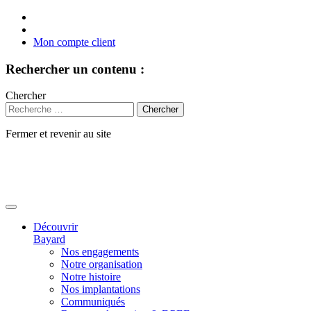
Mon compte client
Rechercher un contenu :
Chercher
Fermer et revenir au site
Aller
au
contenu
Découvrir
Bayard
Nos engagements
Notre organisation
Notre histoire
Nos implantations
Communiqués