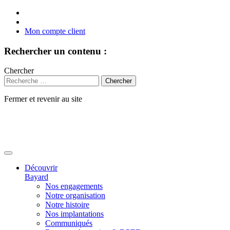
Mon compte client
Rechercher un contenu :
Chercher
Fermer et revenir au site
Aller
au
contenu
Découvrir
Bayard
Nos engagements
Notre organisation
Notre histoire
Nos implantations
Communiqués