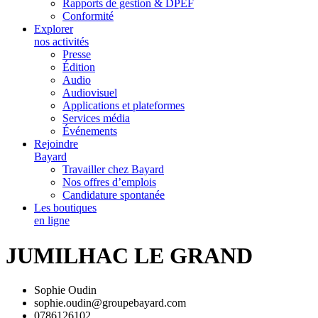
Rapports de gestion & DPEF
Conformité
Explorer
nos activités
Presse
Édition
Audio
Audiovisuel
Applications et plateformes
Services média
Événements
Rejoindre
Bayard
Travailler chez Bayard
Nos offres d’emplois
Candidature spontanée
Les boutiques
en ligne
JUMILHAC LE GRAND
Sophie Oudin
sophie.oudin@groupebayard.com
0786126102