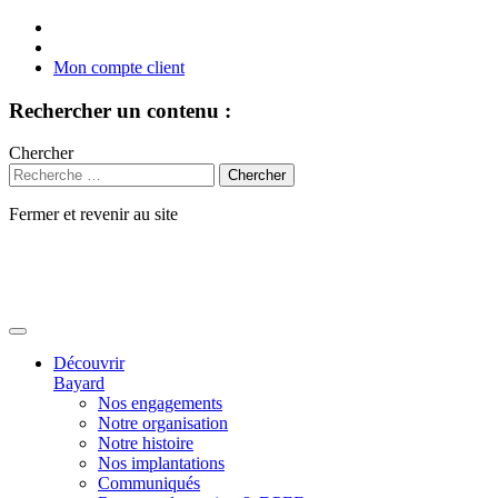
Mon compte client
Rechercher un contenu :
Chercher
Fermer et revenir au site
Aller
au
contenu
Découvrir
Bayard
Nos engagements
Notre organisation
Notre histoire
Nos implantations
Communiqués