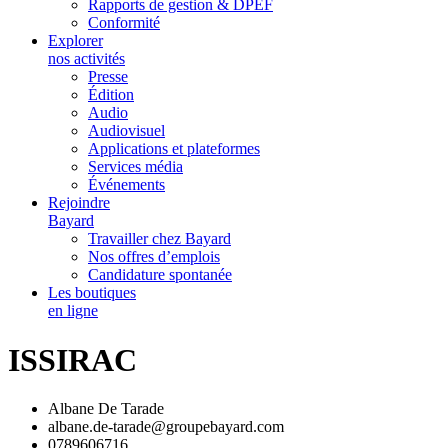
Rapports de gestion & DPEF
Conformité
Explorer
nos activités
Presse
Édition
Audio
Audiovisuel
Applications et plateformes
Services média
Événements
Rejoindre
Bayard
Travailler chez Bayard
Nos offres d’emplois
Candidature spontanée
Les boutiques
en ligne
ISSIRAC
Albane De Tarade
albane.de-tarade@groupebayard.com
0789606716