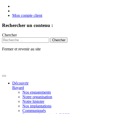
Mon compte client
Rechercher un contenu :
Chercher
Fermer et revenir au site
Aller
au
contenu
Découvrir
Bayard
Nos engagements
Notre organisation
Notre histoire
Nos implantations
Communiqués