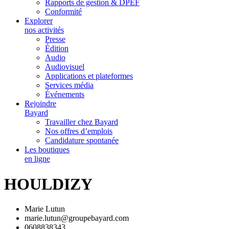
Rapports de gestion & DPEF
Conformité
Explorer
nos activités
Presse
Édition
Audio
Audiovisuel
Applications et plateformes
Services média
Événements
Rejoindre
Bayard
Travailler chez Bayard
Nos offres d’emplois
Candidature spontanée
Les boutiques
en ligne
HOULDIZY
Marie Lutun
marie.lutun@groupebayard.com
0608838343