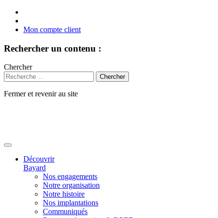
Mon compte client
Rechercher un contenu :
Chercher
Fermer et revenir au site
Aller
au
contenu
Découvrir
Bayard
Nos engagements
Notre organisation
Notre histoire
Nos implantations
Communiqués