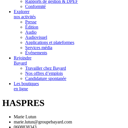
Rapports de gestion & DPEF
Conformité
Explorer
nos activités
Presse
Édition
Audio
Audiovisuel
Applications et plateformes
Services média
Événements
Rejoindre
Bayard
Travailler chez Bayard
Nos offres d’emplois
Candidature spontanée
Les boutiques
en ligne
HASPRES
Marie Lutun
marie.lutun@groupebayard.com
0608838343