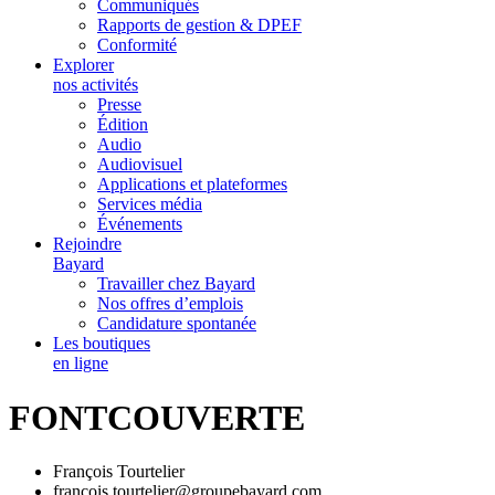
Communiqués
Rapports de gestion & DPEF
Conformité
Explorer
nos activités
Presse
Édition
Audio
Audiovisuel
Applications et plateformes
Services média
Événements
Rejoindre
Bayard
Travailler chez Bayard
Nos offres d’emplois
Candidature spontanée
Les boutiques
en ligne
FONTCOUVERTE
François Tourtelier
francois.tourtelier@groupebayard.com