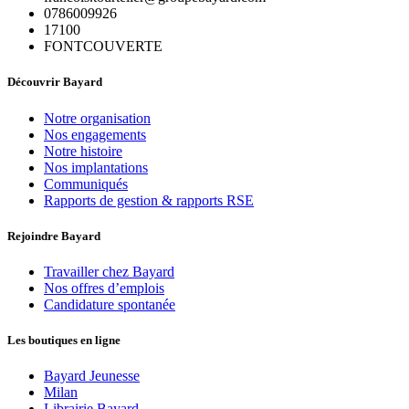
0786009926
17100
FONTCOUVERTE
Découvrir Bayard
Notre organisation
Nos engagements
Notre histoire
Nos implantations
Communiqués
Rapports de gestion & rapports RSE
Rejoindre Bayard
Travailler chez Bayard
Nos offres d’emplois
Candidature spontanée
Les boutiques en ligne
Bayard Jeunesse
Milan
Librairie Bayard