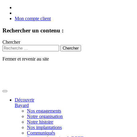
Mon compte client
Rechercher un contenu :
Chercher
Fermer et revenir au site
Aller
au
contenu
Découvrir
Bayard
Nos engagements
Notre organisation
Notre histoire
Nos implantations
Communiqués