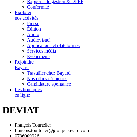
Rapports de gestion & DPEF
Conformité
Explorer
nos activités
Presse
Édition
Audio
Audiovisuel
Applications et plateformes
Services média
Événements
Rejoindre
Bayard
Travailler chez Bayard
Nos offres d’emplois
Candidature spontanée
Les boutiques
en ligne
DEVIAT
François Tourtelier
francois.tourtelier@groupebayard.com
0786009926