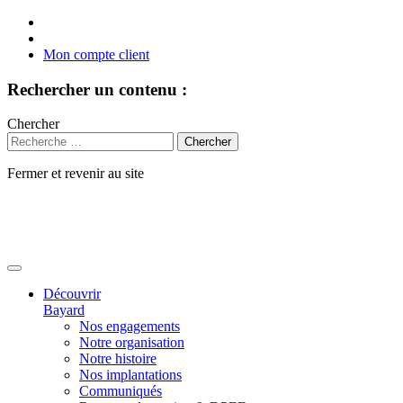
Mon compte client
Rechercher un contenu :
Chercher
Fermer et revenir au site
Aller
au
contenu
Découvrir
Bayard
Nos engagements
Notre organisation
Notre histoire
Nos implantations
Communiqués