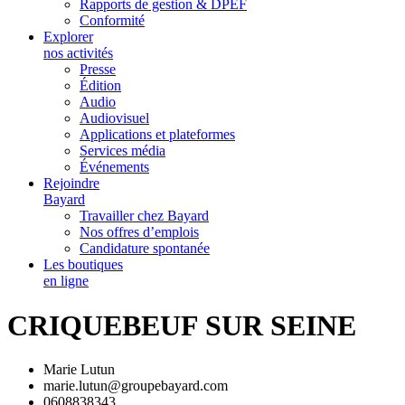
Rapports de gestion & DPEF
Conformité
Explorer
nos activités
Presse
Édition
Audio
Audiovisuel
Applications et plateformes
Services média
Événements
Rejoindre
Bayard
Travailler chez Bayard
Nos offres d’emplois
Candidature spontanée
Les boutiques
en ligne
CRIQUEBEUF SUR SEINE
Marie Lutun
marie.lutun@groupebayard.com
0608838343