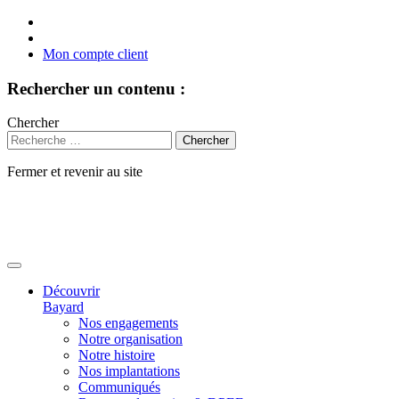
Mon compte client
Rechercher un contenu :
Chercher
Fermer et revenir au site
Aller
au
contenu
Découvrir
Bayard
Nos engagements
Notre organisation
Notre histoire
Nos implantations
Communiqués