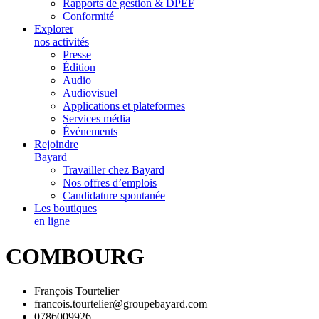
Rapports de gestion & DPEF
Conformité
Explorer
nos activités
Presse
Édition
Audio
Audiovisuel
Applications et plateformes
Services média
Événements
Rejoindre
Bayard
Travailler chez Bayard
Nos offres d’emplois
Candidature spontanée
Les boutiques
en ligne
COMBOURG
François Tourtelier
francois.tourtelier@groupebayard.com
0786009926