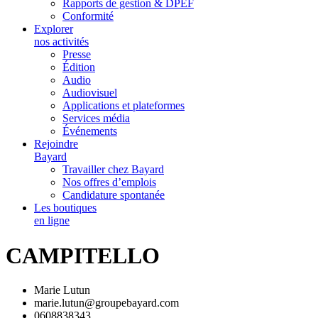
Rapports de gestion & DPEF
Conformité
Explorer
nos activités
Presse
Édition
Audio
Audiovisuel
Applications et plateformes
Services média
Événements
Rejoindre
Bayard
Travailler chez Bayard
Nos offres d’emplois
Candidature spontanée
Les boutiques
en ligne
CAMPITELLO
Marie Lutun
marie.lutun@groupebayard.com
0608838343