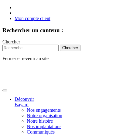
Mon compte client
Rechercher un contenu :
Chercher
Fermer et revenir au site
Aller
au
contenu
Découvrir
Bayard
Nos engagements
Notre organisation
Notre histoire
Nos implantations
Communiqués