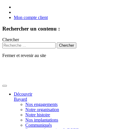
Mon compte client
Rechercher un contenu :
Chercher
Fermer et revenir au site
Aller
au
contenu
Découvrir
Bayard
Nos engagements
Notre organisation
Notre histoire
Nos implantations
Communiqués