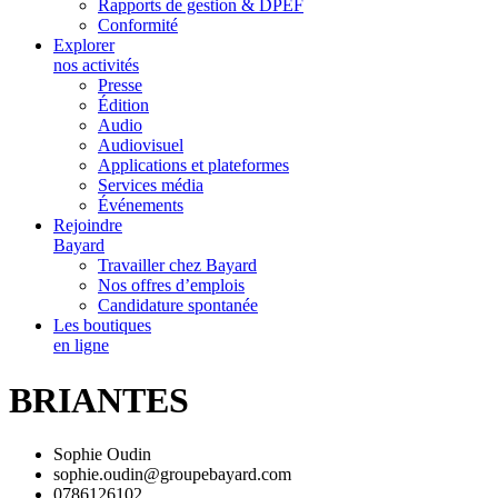
Rapports de gestion & DPEF
Conformité
Explorer
nos activités
Presse
Édition
Audio
Audiovisuel
Applications et plateformes
Services média
Événements
Rejoindre
Bayard
Travailler chez Bayard
Nos offres d’emplois
Candidature spontanée
Les boutiques
en ligne
BRIANTES
Sophie Oudin
sophie.oudin@groupebayard.com
0786126102