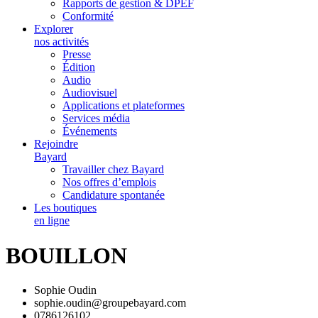
Rapports de gestion & DPEF
Conformité
Explorer
nos activités
Presse
Édition
Audio
Audiovisuel
Applications et plateformes
Services média
Événements
Rejoindre
Bayard
Travailler chez Bayard
Nos offres d’emplois
Candidature spontanée
Les boutiques
en ligne
BOUILLON
Sophie Oudin
sophie.oudin@groupebayard.com
0786126102