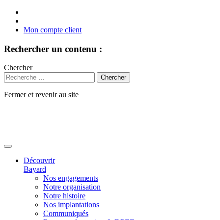
Mon compte client
Rechercher un contenu :
Chercher
Fermer et revenir au site
Aller
au
contenu
Découvrir
Bayard
Nos engagements
Notre organisation
Notre histoire
Nos implantations
Communiqués