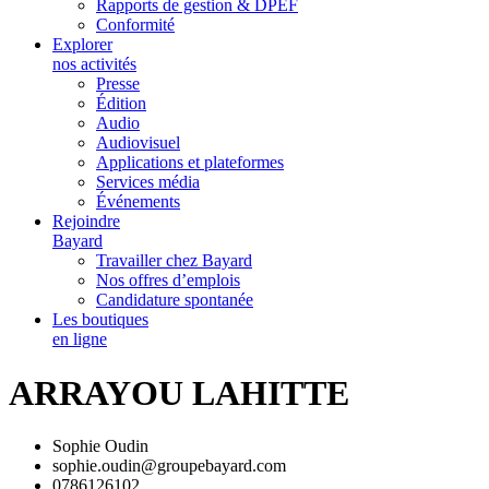
Rapports de gestion & DPEF
Conformité
Explorer
nos activités
Presse
Édition
Audio
Audiovisuel
Applications et plateformes
Services média
Événements
Rejoindre
Bayard
Travailler chez Bayard
Nos offres d’emplois
Candidature spontanée
Les boutiques
en ligne
ARRAYOU LAHITTE
Sophie Oudin
sophie.oudin@groupebayard.com
0786126102