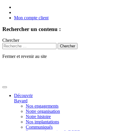
Mon compte client
Rechercher un contenu :
Chercher
Fermer et revenir au site
Aller
au
contenu
Découvrir
Bayard
Nos engagements
Notre organisation
Notre histoire
Nos implantations
Communiqués