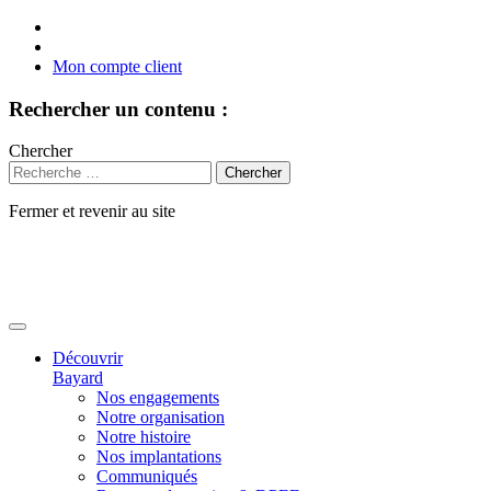
Mon compte client
Rechercher un contenu :
Chercher
Fermer et revenir au site
Aller
au
contenu
Découvrir
Bayard
Nos engagements
Notre organisation
Notre histoire
Nos implantations
Communiqués