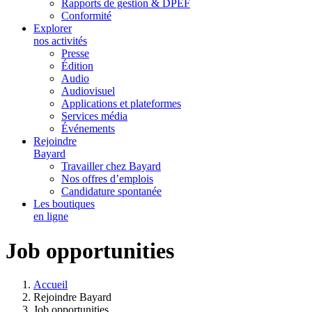
Rapports de gestion & DPEF
Conformité
Explorer
nos activités
Presse
Édition
Audio
Audiovisuel
Applications et plateformes
Services média
Événements
Rejoindre
Bayard
Travailler chez Bayard
Nos offres d’emplois
Candidature spontanée
Les boutiques
en ligne
Job opportunities
Accueil
Rejoindre Bayard
Job opportunities