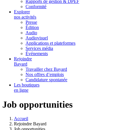
Rapports de gestion & DPEF
Conformité
Explorer
nos activités
Presse
Édition
Audio
Audiovisuel
Applications et plateformes
Services média
Événements
Rejoindre
Bayard
Travailler chez Bayard
Nos offres d’emplois
Candidature spontanée
Les boutiques
en ligne
Job opportunities
Accueil
Rejoindre Bayard
Job opportunities