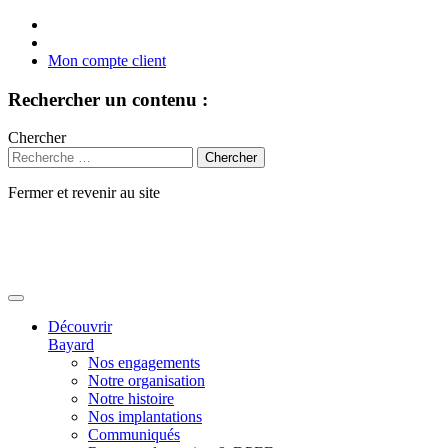
Mon compte client
Rechercher un contenu :
Chercher
Fermer et revenir au site
Aller
au
contenu
Découvrir
Bayard
Nos engagements
Notre organisation
Notre histoire
Nos implantations
Communiqués