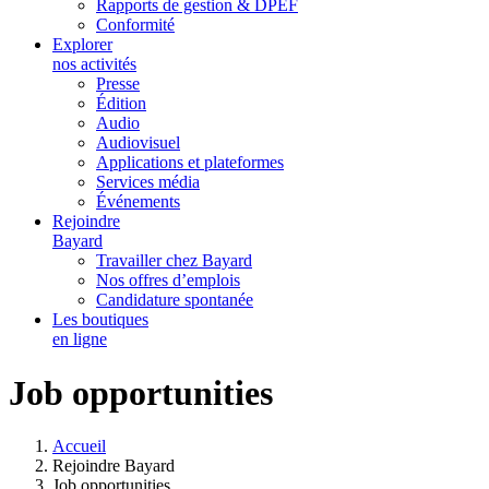
Rapports de gestion & DPEF
Conformité
Explorer
nos activités
Presse
Édition
Audio
Audiovisuel
Applications et plateformes
Services média
Événements
Rejoindre
Bayard
Travailler chez Bayard
Nos offres d’emplois
Candidature spontanée
Les boutiques
en ligne
Job opportunities
Accueil
Rejoindre Bayard
Job opportunities