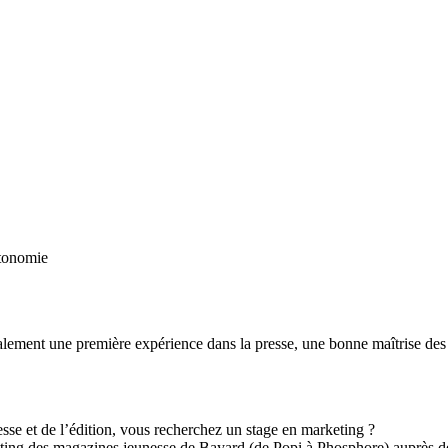
utonomie
lement une première expérience dans la presse, une bonne maîtrise des r
resse et de l’édition, vous recherchez un stage en marketing ?
eting des magazines jeunesse de Bayard (de Popi à Phosphore) auprès de