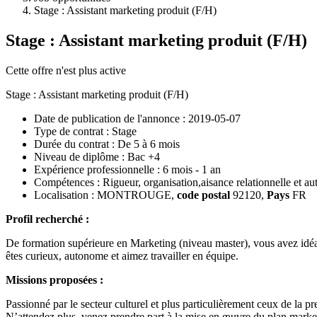
Stage : Assistant marketing produit (F/H)
Stage : Assistant marketing produit (F/H)
Cette offre n'est plus active
Stage : Assistant marketing produit (F/H)
Date de publication de l'annonce :
2019-05-07
Type de contrat :
Stage
Durée du contrat :
De 5 à 6 mois
Niveau de diplôme :
Bac +4
Expérience professionnelle :
6 mois - 1 an
Compétences :
Rigueur, organisation,aisance relationnelle et a
Localisation :
MONTROUGE
,
code postal
92120
,
Pays
FR
Profil recherché :
De formation supérieure en Marketing (niveau master), vous avez idéa
êtes curieux, autonome et aimez travailler en équipe.
Missions proposées :
Passionné par le secteur culturel et plus particulièrement ceux de la p
N’attendez plus, venez prendre part à la mise en œuvre du plan mark