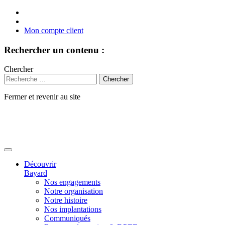
Mon compte client
Rechercher un contenu :
Chercher
Fermer et revenir au site
Aller
au
contenu
Découvrir
Bayard
Nos engagements
Notre organisation
Notre histoire
Nos implantations
Communiqués