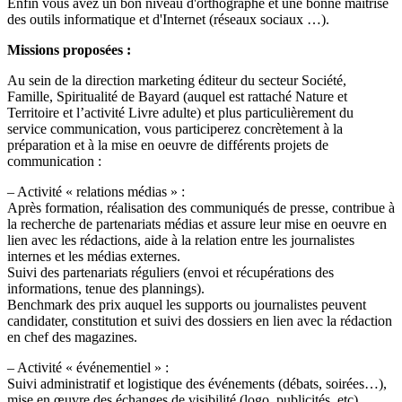
Enfin vous avez un bon niveau d'orthographe et une bonne maîtrise
des outils informatique et d'Internet (réseaux sociaux …).
Missions proposées :
Au sein de la direction marketing éditeur du secteur Société,
Famille, Spiritualité de Bayard (auquel est rattaché Nature et
Territoire et l’activité Livre adulte) et plus particulièrement du
service communication, vous participerez concrètement à la
préparation et à la mise en oeuvre de différents projets de
communication :
– Activité « relations médias » :
Après formation, réalisation des communiqués de presse, contribue à
la recherche de partenariats médias et assure leur mise en oeuvre en
lien avec les rédactions, aide à la relation entre les journalistes
internes et les médias externes.
Suivi des partenariats réguliers (envoi et récupérations des
informations, tenue des plannings).
Benchmark des prix auquel les supports ou journalistes peuvent
candidater, constitution et suivi des dossiers en lien avec la rédaction
en chef des magazines.
– Activité « événementiel » :
Suivi administratif et logistique des événements (débats, soirées…),
mise en œuvre des échanges de visibilité (logo, publicités, etc).