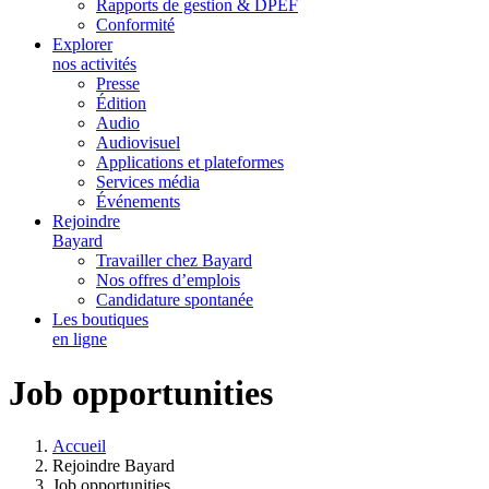
Rapports de gestion & DPEF
Conformité
Explorer
nos activités
Presse
Édition
Audio
Audiovisuel
Applications et plateformes
Services média
Événements
Rejoindre
Bayard
Travailler chez Bayard
Nos offres d’emplois
Candidature spontanée
Les boutiques
en ligne
Job opportunities
Accueil
Rejoindre Bayard
Job opportunities