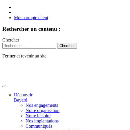
Mon compte client
Rechercher un contenu :
Chercher
Fermer et revenir au site
Aller
au
contenu
Découvrir
Bayard
Nos engagements
Notre organisation
Notre histoire
Nos implantations
Communiqués