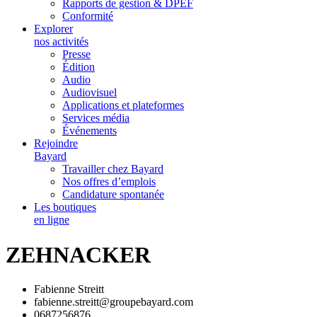
Rapports de gestion & DPEF
Conformité
Explorer
nos activités
Presse
Édition
Audio
Audiovisuel
Applications et plateformes
Services média
Événements
Rejoindre
Bayard
Travailler chez Bayard
Nos offres d’emplois
Candidature spontanée
Les boutiques
en ligne
ZEHNACKER
Fabienne Streitt
fabienne.streitt@groupebayard.com
0687256876