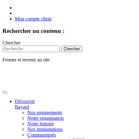
Mon compte client
Rechercher un contenu :
Chercher
Fermer et revenir au site
Aller
au
contenu
Découvrir
Bayard
Nos engagements
Notre organisation
Notre histoire
Nos implantations
Communiqués