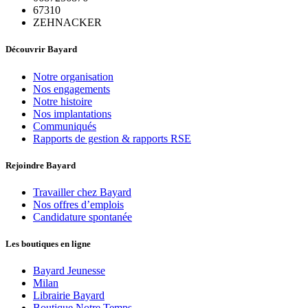
67310
ZEHNACKER
Découvrir Bayard
Notre organisation
Nos engagements
Notre histoire
Nos implantations
Communiqués
Rapports de gestion & rapports RSE
Rejoindre Bayard
Travailler chez Bayard
Nos offres d’emplois
Candidature spontanée
Les boutiques en ligne
Bayard Jeunesse
Milan
Librairie Bayard
Boutique Notre Temps