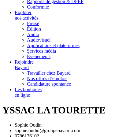
Rapports de gestion & DPEF
Conformité
Explorer
nos activités
Presse
Édition
Audio
Audiovisuel
Applications et plateformes
Services média
Événements
Rejoindre
Bayard
Travailler chez Bayard
Nos offres d’emplois
Candidature spontanée
Les boutiques
en ligne
YSSAC LA TOURETTE
Sophie Oudin
sophie.oudin@groupebayard.com
0786126102