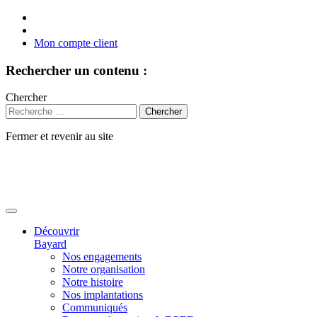
Mon compte client
Rechercher un contenu :
Chercher
Fermer et revenir au site
Aller
au
contenu
Découvrir
Bayard
Nos engagements
Notre organisation
Notre histoire
Nos implantations
Communiqués