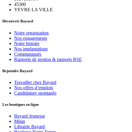
45300
YEVRE LA VILLE
Découvrir Bayard
Notre organisation
Nos engagements
Notre histoire
Nos implantations
Communiqués
Rapports de gestion & rapports RSE
Rejoindre Bayard
Travailler chez Bayard
Nos offres d’emplois
Candidature spontanée
Les boutiques en ligne
Bayard Jeunesse
Milan
Librairie Bayard
Boutique Notre Temps