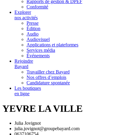
Rapports de gestion & DPEF
Conformité
Explorer
nos activités
Presse
Édition
Audio
Audiovisuel
Applications et plateformes
Services média
Événements
Rejoindre
Bayard
Travailler chez Bayard
Nos offres d’emplois
Candidature spontanée
Les boutiques
en ligne
YEVRE LA VILLE
Julia Jovignot
julia.jovignot@groupebayard.com
0637106754