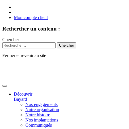
Mon compte client
Rechercher un contenu :
Chercher
Fermer et revenir au site
Aller
au
contenu
Découvrir
Bayard
Nos engagements
Notre organisation
Notre histoire
Nos implantations
Communiqués