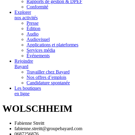
Rapports de gestion & DPEF
Conformité
Explorer
nos activités
Presse
Édition
Audio
Audiovisuel
Applications et plateformes
Services média
Événements
Rejoindre
Bayard
Travailler chez Bayard
Nos offres d’emplois
Candidature spontanée
Les boutiques
en ligne
WOLSCHHEIM
Fabienne Streitt
fabienne.streitt@groupebayard.com
0687256876