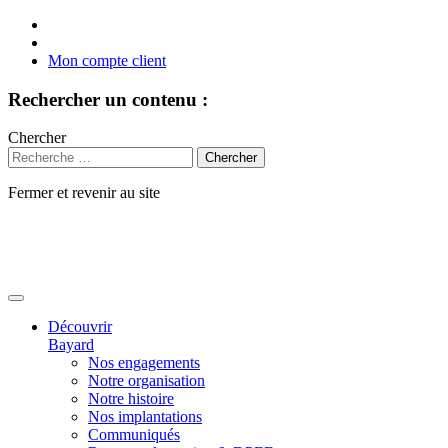
Mon compte client
Rechercher un contenu :
Chercher
Fermer et revenir au site
Aller
au
contenu
Découvrir
Bayard
Nos engagements
Notre organisation
Notre histoire
Nos implantations
Communiqués