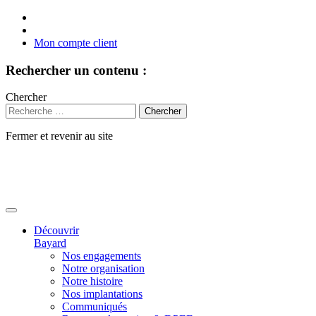
Mon compte client
Rechercher un contenu :
Chercher
Fermer et revenir au site
Aller
au
contenu
Découvrir
Bayard
Nos engagements
Notre organisation
Notre histoire
Nos implantations
Communiqués