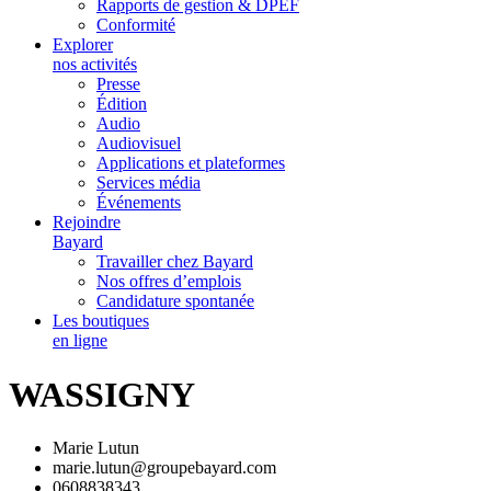
Rapports de gestion & DPEF
Conformité
Explorer
nos activités
Presse
Édition
Audio
Audiovisuel
Applications et plateformes
Services média
Événements
Rejoindre
Bayard
Travailler chez Bayard
Nos offres d’emplois
Candidature spontanée
Les boutiques
en ligne
WASSIGNY
Marie Lutun
marie.lutun@groupebayard.com
0608838343