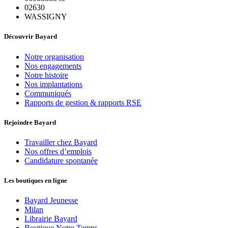
02630
WASSIGNY
Découvrir Bayard
Notre organisation
Nos engagements
Notre histoire
Nos implantations
Communiqués
Rapports de gestion & rapports RSE
Rejoindre Bayard
Travailler chez Bayard
Nos offres d’emplois
Candidature spontanée
Les boutiques en ligne
Bayard Jeunesse
Milan
Librairie Bayard
Boutique Notre Temps