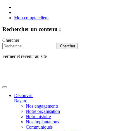
Mon compte client
Rechercher un contenu :
Chercher
Fermer et revenir au site
Aller
au
contenu
Découvrir
Bayard
Nos engagements
Notre organisation
Notre histoire
Nos implantations
Communiqués