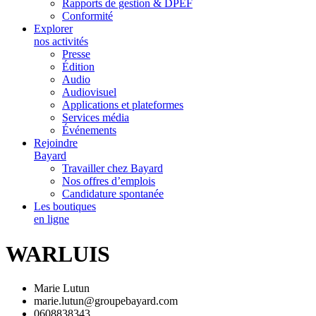
Rapports de gestion & DPEF
Conformité
Explorer
nos activités
Presse
Édition
Audio
Audiovisuel
Applications et plateformes
Services média
Événements
Rejoindre
Bayard
Travailler chez Bayard
Nos offres d’emplois
Candidature spontanée
Les boutiques
en ligne
WARLUIS
Marie Lutun
marie.lutun@groupebayard.com
0608838343