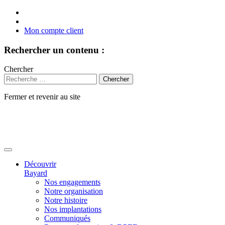
Mon compte client
Rechercher un contenu :
Chercher
Fermer et revenir au site
Aller
au
contenu
Découvrir
Bayard
Nos engagements
Notre organisation
Notre histoire
Nos implantations
Communiqués