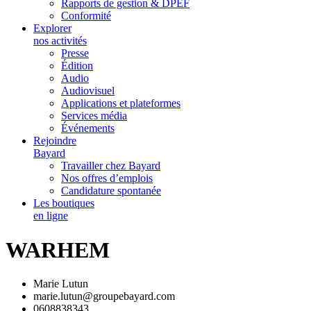
Rapports de gestion & DPEF
Conformité
Explorer
nos activités
Presse
Édition
Audio
Audiovisuel
Applications et plateformes
Services média
Événements
Rejoindre
Bayard
Travailler chez Bayard
Nos offres d’emplois
Candidature spontanée
Les boutiques
en ligne
WARHEM
Marie Lutun
marie.lutun@groupebayard.com
0608838343