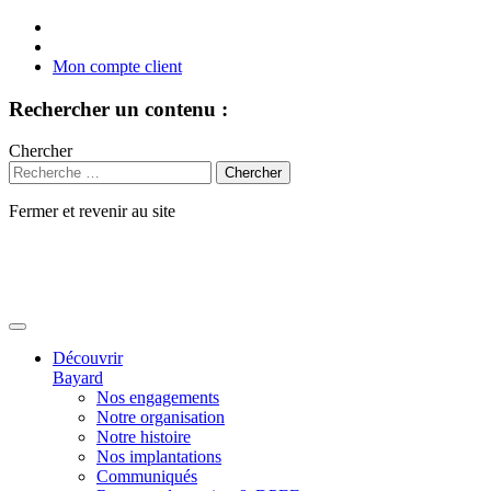
Mon compte client
Rechercher un contenu :
Chercher
Fermer et revenir au site
Aller
au
contenu
Découvrir
Bayard
Nos engagements
Notre organisation
Notre histoire
Nos implantations
Communiqués