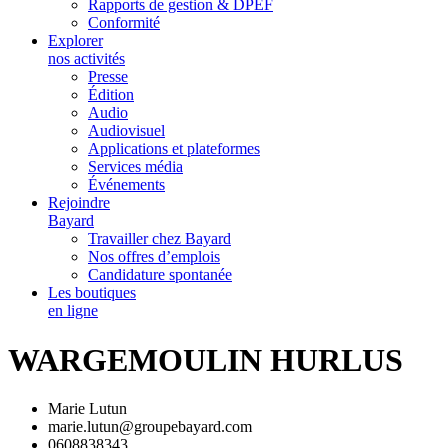
Rapports de gestion & DPEF
Conformité
Explorer
nos activités
Presse
Édition
Audio
Audiovisuel
Applications et plateformes
Services média
Événements
Rejoindre
Bayard
Travailler chez Bayard
Nos offres d’emplois
Candidature spontanée
Les boutiques
en ligne
WARGEMOULIN HURLUS
Marie Lutun
marie.lutun@groupebayard.com
0608838343