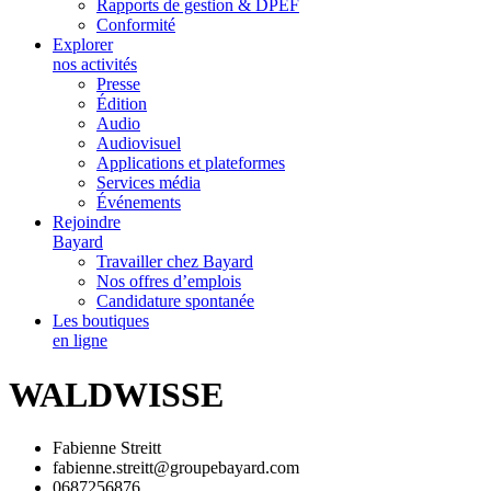
Rapports de gestion & DPEF
Conformité
Explorer
nos activités
Presse
Édition
Audio
Audiovisuel
Applications et plateformes
Services média
Événements
Rejoindre
Bayard
Travailler chez Bayard
Nos offres d’emplois
Candidature spontanée
Les boutiques
en ligne
WALDWISSE
Fabienne Streitt
fabienne.streitt@groupebayard.com
0687256876