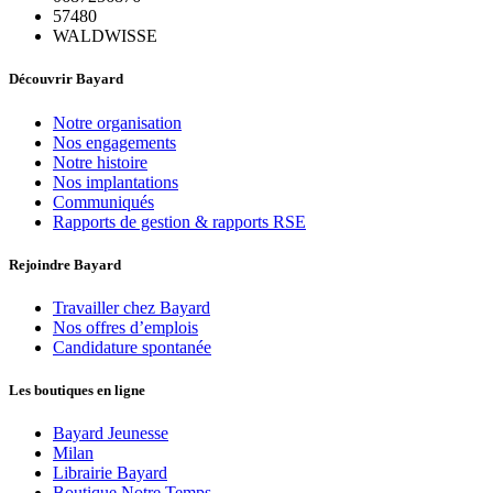
57480
WALDWISSE
Découvrir Bayard
Notre organisation
Nos engagements
Notre histoire
Nos implantations
Communiqués
Rapports de gestion & rapports RSE
Rejoindre Bayard
Travailler chez Bayard
Nos offres d’emplois
Candidature spontanée
Les boutiques en ligne
Bayard Jeunesse
Milan
Librairie Bayard
Boutique Notre Temps