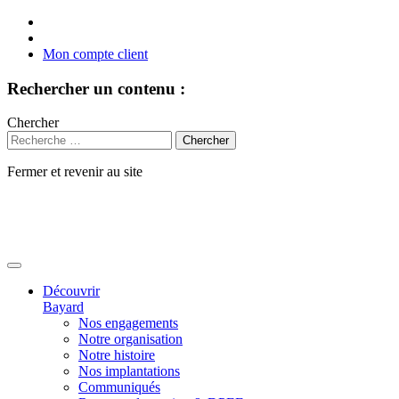
Mon compte client
Rechercher un contenu :
Chercher
Fermer et revenir au site
Aller
au
contenu
Découvrir
Bayard
Nos engagements
Notre organisation
Notre histoire
Nos implantations
Communiqués