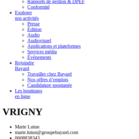
Rapports de gestion & DPEF
Conformité
Explorer
nos activités
Presse
Édition
Audio
Audiovisuel
Applications et plateformes
Services média
Événements
Rejoindre
Bayard
Travailler chez Bayard
Nos offres d’emplois
Candidature spontanée
Les boutiques
en ligne
VRIGNY
Marie Lutun
marie.lutun@groupebayard.com
0608838343