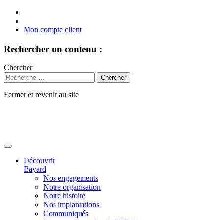
Mon compte client
Rechercher un contenu :
Chercher
Fermer et revenir au site
Aller
au
contenu
Découvrir
Bayard
Nos engagements
Notre organisation
Notre histoire
Nos implantations
Communiqués