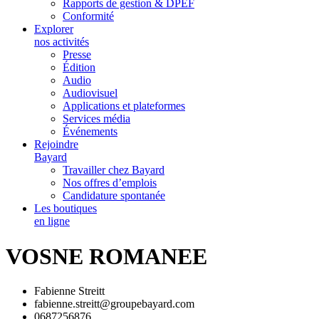
Rapports de gestion & DPEF
Conformité
Explorer
nos activités
Presse
Édition
Audio
Audiovisuel
Applications et plateformes
Services média
Événements
Rejoindre
Bayard
Travailler chez Bayard
Nos offres d’emplois
Candidature spontanée
Les boutiques
en ligne
VOSNE ROMANEE
Fabienne Streitt
fabienne.streitt@groupebayard.com
0687256876