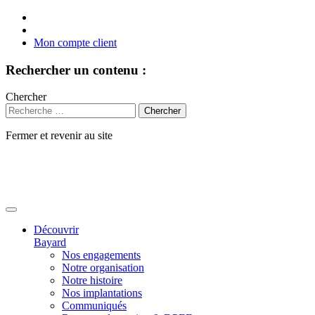
Mon compte client
Rechercher un contenu :
Chercher
Fermer et revenir au site
Aller
au
contenu
Découvrir
Bayard
Nos engagements
Notre organisation
Notre histoire
Nos implantations
Communiqués