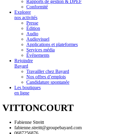
Rapports de gestion & DPEF
Conformité
Explorer
nos activités
Presse
Édition
Audio
Audiovisuel
Applications et plateformes
Services média
Événements
Rejoindre
Bayard
Travailler chez Bayard
Nos offres d’emplois
Candidature spontanée
Les boutiques
en ligne
VITTONCOURT
Fabienne Streitt
fabienne.streitt@groupebayard.com
0687256876