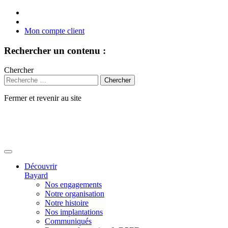
Mon compte client
Rechercher un contenu :
Chercher
Fermer et revenir au site
Aller
au
contenu
Découvrir
Bayard
Nos engagements
Notre organisation
Notre histoire
Nos implantations
Communiqués