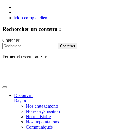
Mon compte client
Rechercher un contenu :
Chercher
Fermer et revenir au site
Aller
au
contenu
Découvrir
Bayard
Nos engagements
Notre organisation
Notre histoire
Nos implantations
Communiqués