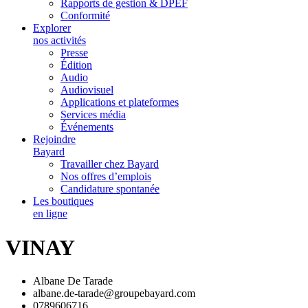
Rapports de gestion & DPEF
Conformité
Explorer
nos activités
Presse
Édition
Audio
Audiovisuel
Applications et plateformes
Services média
Événements
Rejoindre
Bayard
Travailler chez Bayard
Nos offres d’emplois
Candidature spontanée
Les boutiques
en ligne
VINAY
Albane De Tarade
albane.de-tarade@groupebayard.com
0789606716