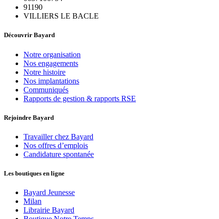
91190
VILLIERS LE BACLE
Découvrir Bayard
Notre organisation
Nos engagements
Notre histoire
Nos implantations
Communiqués
Rapports de gestion & rapports RSE
Rejoindre Bayard
Travailler chez Bayard
Nos offres d’emplois
Candidature spontanée
Les boutiques en ligne
Bayard Jeunesse
Milan
Librairie Bayard
Boutique Notre Temps