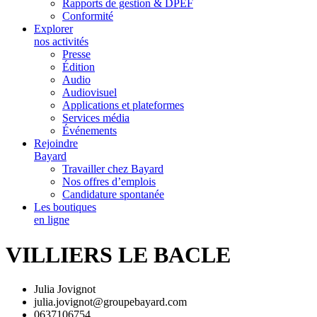
Rapports de gestion & DPEF
Conformité
Explorer
nos activités
Presse
Édition
Audio
Audiovisuel
Applications et plateformes
Services média
Événements
Rejoindre
Bayard
Travailler chez Bayard
Nos offres d’emplois
Candidature spontanée
Les boutiques
en ligne
VILLIERS LE BACLE
Julia Jovignot
julia.jovignot@groupebayard.com
0637106754