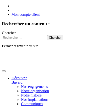
Mon compte client
Rechercher un contenu :
Chercher
Fermer et revenir au site
Aller
au
contenu
Découvrir
Bayard
Nos engagements
Notre organisation
Notre histoire
Nos implantations
Communiqués