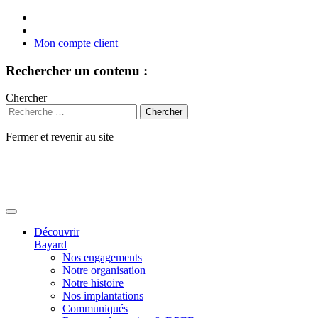
Mon compte client
Rechercher un contenu :
Chercher
Fermer et revenir au site
Aller
au
contenu
Découvrir
Bayard
Nos engagements
Notre organisation
Notre histoire
Nos implantations
Communiqués