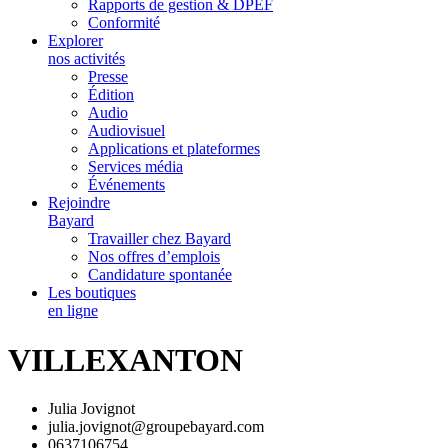
Rapports de gestion & DPEF
Conformité
Explorer
nos activités
Presse
Édition
Audio
Audiovisuel
Applications et plateformes
Services média
Événements
Rejoindre
Bayard
Travailler chez Bayard
Nos offres d’emplois
Candidature spontanée
Les boutiques
en ligne
VILLEXANTON
Julia Jovignot
julia.jovignot@groupebayard.com
0637106754