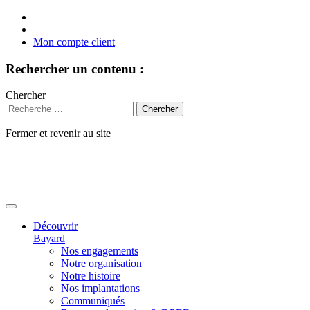
Mon compte client
Rechercher un contenu :
Chercher
Fermer et revenir au site
Aller
au
contenu
Découvrir
Bayard
Nos engagements
Notre organisation
Notre histoire
Nos implantations
Communiqués