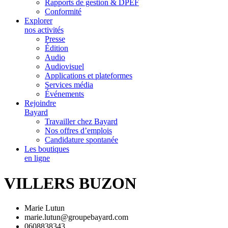
Rapports de gestion & DPEF
Conformité
Explorer
nos activités
Presse
Édition
Audio
Audiovisuel
Applications et plateformes
Services média
Événements
Rejoindre
Bayard
Travailler chez Bayard
Nos offres d’emplois
Candidature spontanée
Les boutiques
en ligne
VILLERS BUZON
Marie Lutun
marie.lutun@groupebayard.com
0608838343