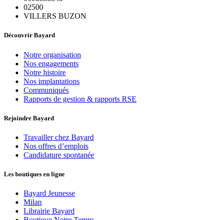
02500
VILLERS BUZON
Découvrir Bayard
Notre organisation
Nos engagements
Notre histoire
Nos implantations
Communiqués
Rapports de gestion & rapports RSE
Rejoindre Bayard
Travailler chez Bayard
Nos offres d’emplois
Candidature spontanée
Les boutiques en ligne
Bayard Jeunesse
Milan
Librairie Bayard
Boutique Notre Temps