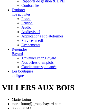
Rapports de gestion & DPEF
Conformité
Explorer
nos activités
Presse
Édition
Audio
Audiovisuel
Applications et plateformes
Services média
Événements
Rejoindre
Bayard
Travailler chez Bayard
Nos offres d’emplois
Candidature spontanée
Les boutiques
en ligne
VILLERS AUX BOIS
Marie Lutun
marie.lutun@groupebayard.com
0608838343