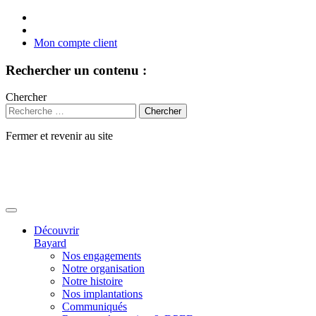
Mon compte client
Rechercher un contenu :
Chercher
Fermer et revenir au site
Aller
au
contenu
Découvrir
Bayard
Nos engagements
Notre organisation
Notre histoire
Nos implantations
Communiqués