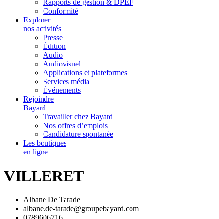
Rapports de gestion & DPEF
Conformité
Explorer
nos activités
Presse
Édition
Audio
Audiovisuel
Applications et plateformes
Services média
Événements
Rejoindre
Bayard
Travailler chez Bayard
Nos offres d’emplois
Candidature spontanée
Les boutiques
en ligne
VILLERET
Albane De Tarade
albane.de-tarade@groupebayard.com
0789606716