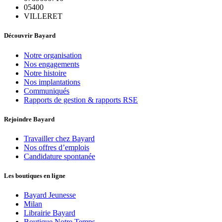
05400
VILLERET
Découvrir Bayard
Notre organisation
Nos engagements
Notre histoire
Nos implantations
Communiqués
Rapports de gestion & rapports RSE
Rejoindre Bayard
Travailler chez Bayard
Nos offres d’emplois
Candidature spontanée
Les boutiques en ligne
Bayard Jeunesse
Milan
Librairie Bayard
Boutique Notre Temps