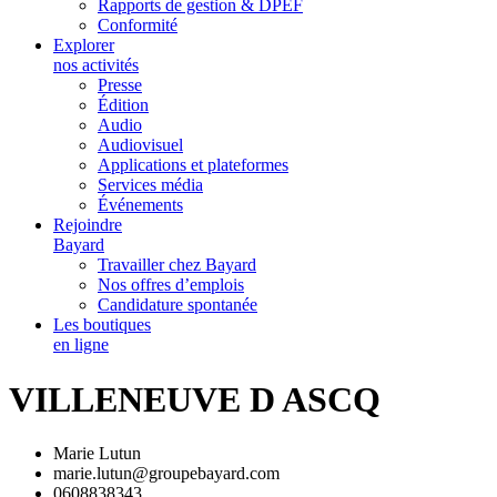
Rapports de gestion & DPEF
Conformité
Explorer
nos activités
Presse
Édition
Audio
Audiovisuel
Applications et plateformes
Services média
Événements
Rejoindre
Bayard
Travailler chez Bayard
Nos offres d’emplois
Candidature spontanée
Les boutiques
en ligne
VILLENEUVE D ASCQ
Marie Lutun
marie.lutun@groupebayard.com
0608838343