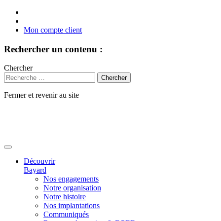
Mon compte client
Rechercher un contenu :
Chercher
Fermer et revenir au site
Aller
au
contenu
Découvrir
Bayard
Nos engagements
Notre organisation
Notre histoire
Nos implantations
Communiqués