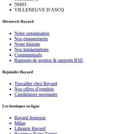
59493
VILLENEUVE D ASCQ
Découvrir Bayard
Notre organisation
Nos engagements
Notre histoire
Nos implantations
Communiqués
Rapports de gestion & rapports RSE
Rejoindre Bayard
Travailler chez Bayard
Nos offres d’emplois
Candidature spontanée
Les boutiques en ligne
Bayard Jeunesse
Milan
Librairie Bayard
Boutique Notre Temps