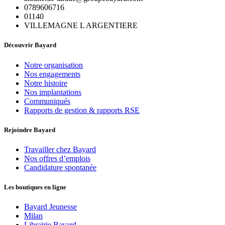
0789606716
01140
VILLEMAGNE L ARGENTIERE
Découvrir Bayard
Notre organisation
Nos engagements
Notre histoire
Nos implantations
Communiqués
Rapports de gestion & rapports RSE
Rejoindre Bayard
Travailler chez Bayard
Nos offres d’emplois
Candidature spontanée
Les boutiques en ligne
Bayard Jeunesse
Milan
Librairie Bayard