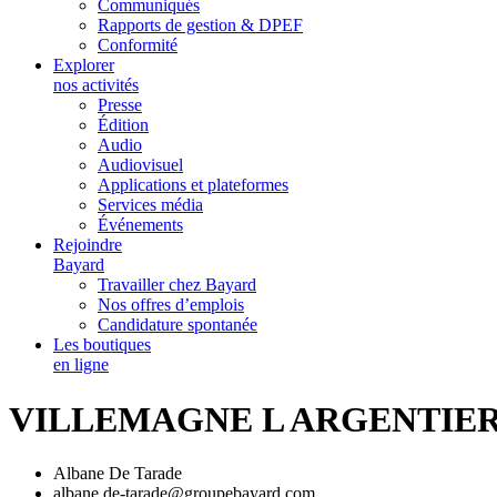
Communiqués
Rapports de gestion & DPEF
Conformité
Explorer
nos activités
Presse
Édition
Audio
Audiovisuel
Applications et plateformes
Services média
Événements
Rejoindre
Bayard
Travailler chez Bayard
Nos offres d’emplois
Candidature spontanée
Les boutiques
en ligne
VILLEMAGNE L ARGENTIE
Albane De Tarade
albane.de-tarade@groupebayard.com