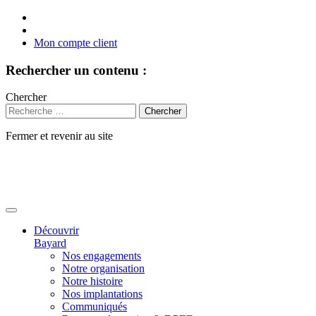
Mon compte client
Rechercher un contenu :
Chercher
Fermer et revenir au site
Aller
au
contenu
Découvrir
Bayard
Nos engagements
Notre organisation
Notre histoire
Nos implantations
Communiqués