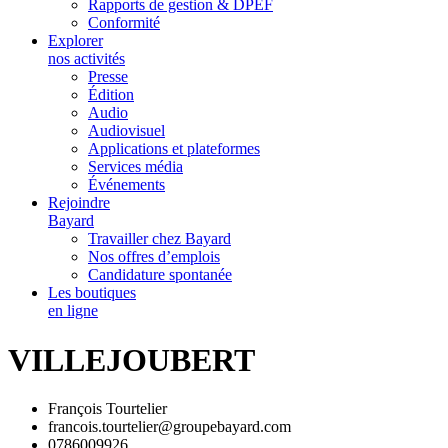
Rapports de gestion & DPEF
Conformité
Explorer
nos activités
Presse
Édition
Audio
Audiovisuel
Applications et plateformes
Services média
Événements
Rejoindre
Bayard
Travailler chez Bayard
Nos offres d’emplois
Candidature spontanée
Les boutiques
en ligne
VILLEJOUBERT
François Tourtelier
francois.tourtelier@groupebayard.com
0786009926