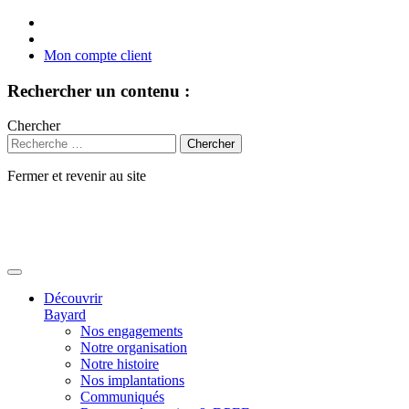
Mon compte client
Rechercher un contenu :
Chercher
Fermer et revenir au site
Aller
au
contenu
Découvrir
Bayard
Nos engagements
Notre organisation
Notre histoire
Nos implantations
Communiqués