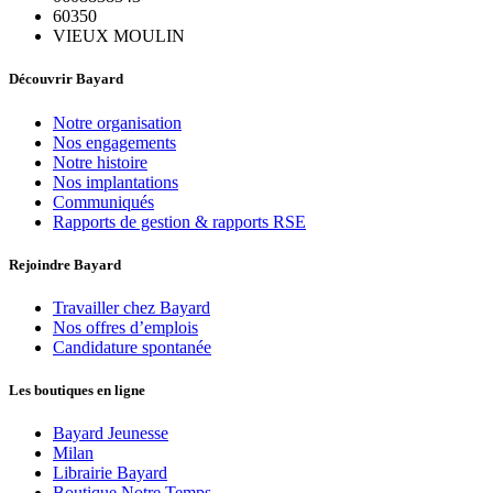
60350
VIEUX MOULIN
Découvrir Bayard
Notre organisation
Nos engagements
Notre histoire
Nos implantations
Communiqués
Rapports de gestion & rapports RSE
Rejoindre Bayard
Travailler chez Bayard
Nos offres d’emplois
Candidature spontanée
Les boutiques en ligne
Bayard Jeunesse
Milan
Librairie Bayard
Boutique Notre Temps