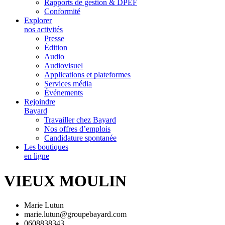
Rapports de gestion & DPEF
Conformité
Explorer
nos activités
Presse
Édition
Audio
Audiovisuel
Applications et plateformes
Services média
Événements
Rejoindre
Bayard
Travailler chez Bayard
Nos offres d’emplois
Candidature spontanée
Les boutiques
en ligne
VIEUX MOULIN
Marie Lutun
marie.lutun@groupebayard.com
0608838343