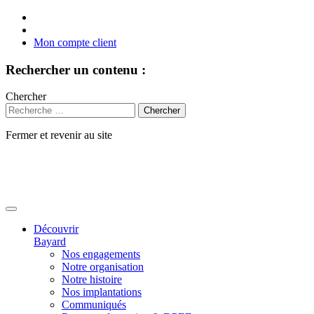
Mon compte client
Rechercher un contenu :
Chercher
Fermer et revenir au site
Aller
au
contenu
Découvrir
Bayard
Nos engagements
Notre organisation
Notre histoire
Nos implantations
Communiqués