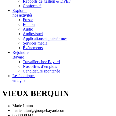
Rapports de gestion & DPEF
Conformité
Explorer
nos activités
Presse
Édition
Audio
Audiovisuel
Applications et plateformes
Services média
Événements
Rejoindre
Bayard
Travailler chez Bayard
Nos offres d’emplois
Candidature spontanée
Les boutiques
en ligne
VIEUX BERQUIN
Marie Lutun
marie.lutun@groupebayard.com
0608838343