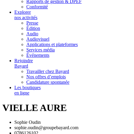
Rapports de gestion & DPEF
Conformité
Explorer
nos activités
Presse
Édition
Audio
Audiovisuel
Applications et plateformes
Services média
Événements
Rejoindre
Bayard
Travailler chez Bayard
Nos offres d’emplois
Candidature spontanée
Les boutiques
en ligne
VIELLE AURE
Sophie Oudin
sophie.oudin@groupebayard.com
0786126102