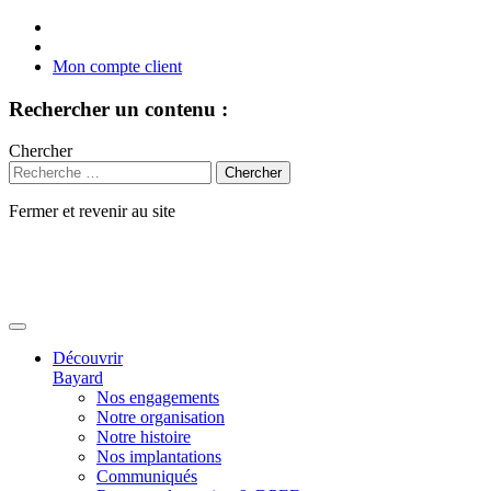
Mon compte client
Rechercher un contenu :
Chercher
Fermer et revenir au site
Aller
au
contenu
Découvrir
Bayard
Nos engagements
Notre organisation
Notre histoire
Nos implantations
Communiqués