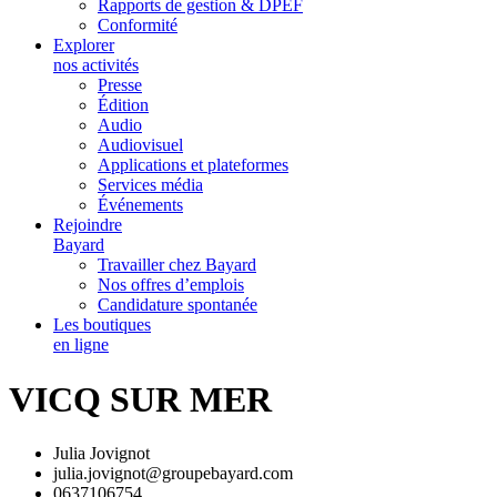
Rapports de gestion & DPEF
Conformité
Explorer
nos activités
Presse
Édition
Audio
Audiovisuel
Applications et plateformes
Services média
Événements
Rejoindre
Bayard
Travailler chez Bayard
Nos offres d’emplois
Candidature spontanée
Les boutiques
en ligne
VICQ SUR MER
Julia Jovignot
julia.jovignot@groupebayard.com
0637106754