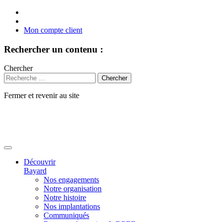
Mon compte client
Rechercher un contenu :
Chercher
Fermer et revenir au site
Aller
au
contenu
Découvrir
Bayard
Nos engagements
Notre organisation
Notre histoire
Nos implantations
Communiqués