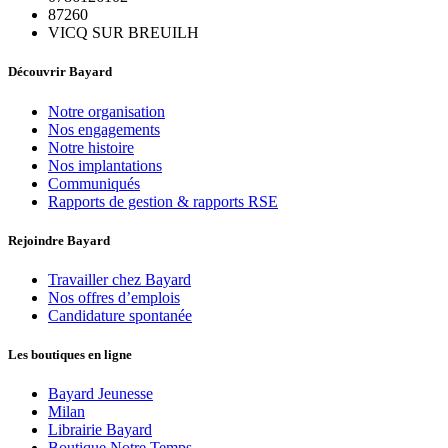
87260
VICQ SUR BREUILH
Découvrir Bayard
Notre organisation
Nos engagements
Notre histoire
Nos implantations
Communiqués
Rapports de gestion & rapports RSE
Rejoindre Bayard
Travailler chez Bayard
Nos offres d’emplois
Candidature spontanée
Les boutiques en ligne
Bayard Jeunesse
Milan
Librairie Bayard
Boutique Notre Temps