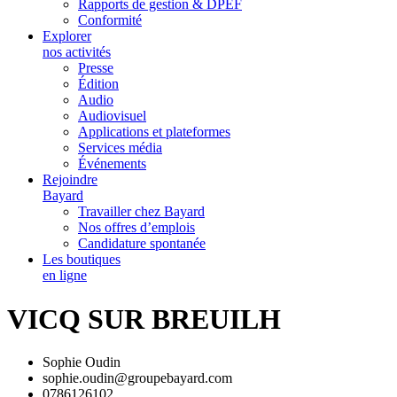
Rapports de gestion & DPEF
Conformité
Explorer
nos activités
Presse
Édition
Audio
Audiovisuel
Applications et plateformes
Services média
Événements
Rejoindre
Bayard
Travailler chez Bayard
Nos offres d’emplois
Candidature spontanée
Les boutiques
en ligne
VICQ SUR BREUILH
Sophie Oudin
sophie.oudin@groupebayard.com
0786126102