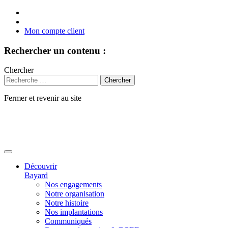
Mon compte client
Rechercher un contenu :
Chercher
Fermer et revenir au site
Aller
au
contenu
Découvrir
Bayard
Nos engagements
Notre organisation
Notre histoire
Nos implantations
Communiqués